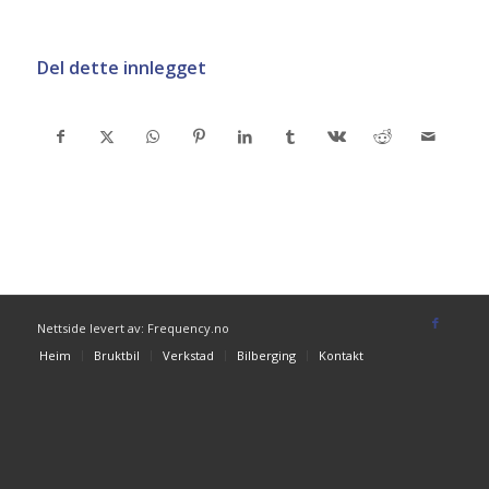
Del dette innlegget
Nettside levert av: Frequency.no
Heim
Bruktbil
Verkstad
Bilberging
Kontakt