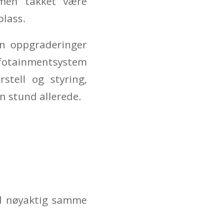
 men takket være
plass.
en oppgraderinger
infotainmentsystem
stell og styring,
n stund allerede.
il nøyaktig samme