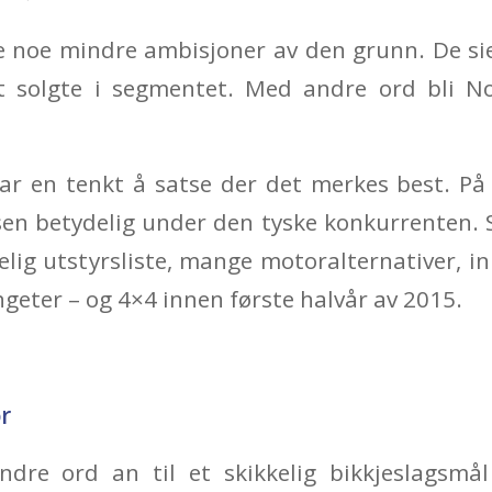
e noe mindre ambisjoner av den grunn. De sie
t solgte i segmentet. Med andre ord bli N
 har en tenkt å satse der det merkes best. P
sen betydelig under den tyske konkurrenten. S
elig utstyrsliste, mange motoralternativer, in
hgeter – og 4×4 innen første halvår av 2015.
r
ndre ord an til et skikkelig bikkjeslagsmå