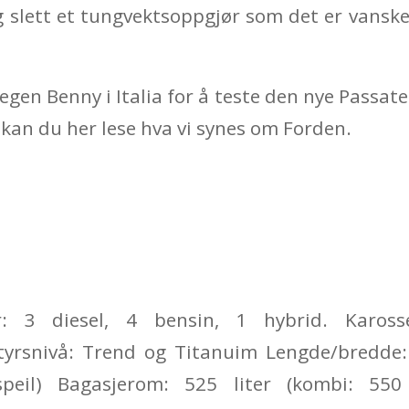
g slett et tungvektsoppgjør som det er vanske
egen Benny i Italia for å teste den nye Passat
kan du her lese hva vi synes om Forden.
er: 3 diesel, 4 bensin, 1 hybrid. Karosse
tyrsnivå: Trend og Titanuim Lengde/bredd
peil) Bagasjerom: 525 liter (kombi: 550 